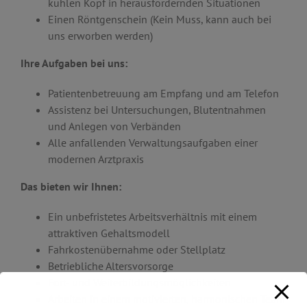
kühlen Kopf in herausfordernden Situationen
Einen Röntgenschein (Kein Muss, kann auch bei
uns erworben werden)
Ihre Aufgaben bei uns:
Patientenbetreuung am Empfang und am Telefon
Assistenz bei Untersuchungen, Blutentnahmen
und Anlegen von Verbänden
Alle anfallenden Verwaltungsaufgaben einer
modernen Arztpraxis
Das bieten wir Ihnen:
Ein unbefristetes Arbeitsverhältnis mit einem
attraktiven Gehaltsmodell
Fahrkostenübernahme oder Stellplatz
Betriebliche Altersvorsorge
Fort- und Weiterbildungsmöglichkeiten
Arbeiten in einem motivierten, harmonischen Team