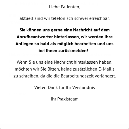
Möglichkeiten zur Arbeitszeitgestaltung.
Liebe Patienten,
Ihre Unterlagen senden Sie gerne per Mail an
aktuell sind wir telefonisch schwer erreichbar.
verwaltung@zo-freiburg.de
oder per Post an
Sie können uns gerne eine Nachricht auf dem
Zentrum für Orthopädie Freiburg, Schwarzwaldstr. 78b,
Anrufbeantworter hinterlassen, wir werden Ihre
79117 Freiburg
Anliegen so bald als möglich bearbeiten und uns
bei Ihnen zurückmelden!
Haben Sie weitergehende Fragen zu uns und unserer
Praxis, melden Sie sich ebenfalls gerne unter
Wenn Sie uns eine Nachricht hinterlassen haben,
verwaltung@zo-freiburg.de
oder per Telefon unter
möchten wir Sie Bitten, keine zusätzlichen E-Mail`s
0761-59011550
zu schreiben, da die die Bearbeitungszeit verlängert.
Vielen Dank für Ihr Verständnis
23.06.2026
Ihr Praxisteam